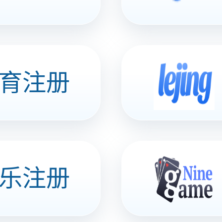
联系我们
快速导航
App下载
关于我们
隐私政策
ort@musicroomdirect.com
用户协议
网站地图